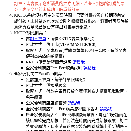
訂單，皆會顯示您所消費的票券明細，若查不到您所訂購的票
券，表示交易並未成功，請重新訂票。
KKTIX系統沒有固定的清票時間，只要消費者沒有於期限內完
成付款，未付款的席次就會陸陸續續釋放出來，消費者可隨時留
意網頁或是機台是否有釋出可售票券張數。
KKTIX網站購票：
需
加入會員
，每位KKTIX會員限購4張
付款方式：信用卡(VISA/MASTER/JCB)
取票方式：全家取票(手續費每筆$30/4張為限，請於全家
便利商店繳納給櫃臺)
KKTIX購票流程圖示說明
請點我
全家便利商店FamiPort取票說明
請點我
全家便利商店FamiPort購票：
無需加入會員，每筆訂單限購4張
付款方式：僅接受現金
取票方式：付款完畢直接於全家便利商店櫃臺現場取票，
免手續費
全家便利商店店鋪查詢
請點我
全家便利商店FamiPort購票流程圖示說明
請點我
於全家便利商店FamiPort列印繳費單後，需在10分鐘內在
該店櫃檯完成結帳，若無法在時間內完成結帳取票，訂單
將會被取消，原本購買的席次將釋回到系統中重新銷售。