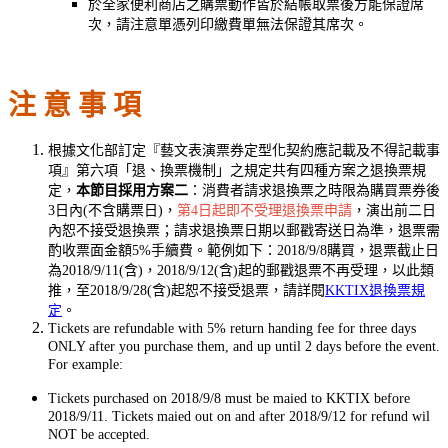
於全家便利商店之購票動作皆於結帳取票後方能保證席
次，請注意單憑列印繳費單無法保證其席次。
注 意 事 項
根據文化部訂定『藝文表演票券定型化契約應記載及不得記載事
項』第六項「退、換票機制」之規定共有四種方案之退換票規
定，
本節目採用方案二
：消費者請求退換票之時限為購買票券後
3日內(不含購票日)，
第4日起即不受理退換票申請
，演出前二日
內恕不接受退換票；請求退換票日期以郵戳寄送日為準，退票需
酌收票面金額5%手續費。範例如下：2018/9/8購買，退票截止日
為2018/9/11(含)，2018/9/12(含)起的郵戳退票不再受理，以此類
推，至2018/9/28(含)起恕不接受退票，請詳閱
KKTIX退換票規
定
。
Tickets are refundable with 5% return handing fee for three days
ONLY after you purchase them, and up until 2 days before the event.
For example:
Tickets purchased on 2018/9/8 must be maied to KKTIX before
2018/9/11. Tickets maied out on and after 2018/9/12 for refund wil
NOT be accepted.