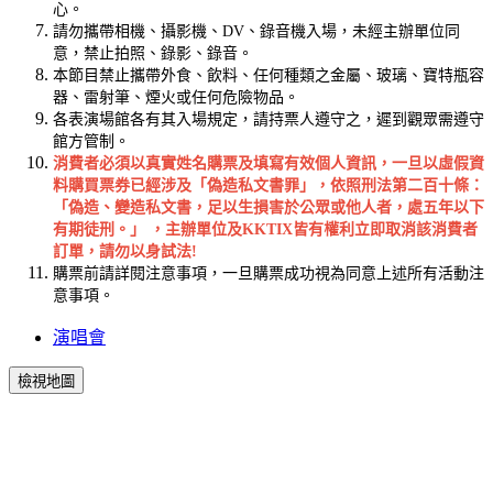
心。
請勿攜帶相機、攝影機、DV、錄音機入場，未經主辦單位同
意，禁止拍照、錄影、錄音。
本節目禁止攜帶外食、飲料、任何種類之金屬、玻璃、寶特瓶容
器、雷射筆、煙火或任何危險物品。
各表演場館各有其入場規定，請持票人遵守之，遲到觀眾需遵守
館方管制。
消費者必須以真實姓名購票及填寫有效個人資訊，一旦以虛假資
料購買票券已經涉及「偽造私文書罪」，依照刑法第二百十條：
「偽造、變造私文書，足以生損害於公眾或他人者，處五年以下
有期徒刑。」 ，主辦單位及KKTIX皆有權利立即取消該消費者
訂單，請勿以身試法!
購票前請詳閱注意事項，一旦購票成功視為同意上述所有活動注
意事項。
演唱會
檢視地圖