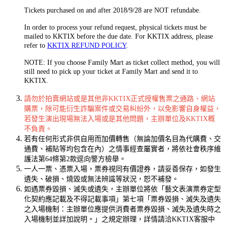
Tickets purchased on and after 2018/9/28 are NOT refundabe.
In order to process your refund request, physical tickets must be
mailed to KKTIX before the due date. For KKTIX address, please
refer to
KKTIX REFUND POLICY
.
NOTE: If you choose Family Mart as ticket collect method, you will
still need to pick up your ticket at Family Mart and send it to
KKTIX.
請勿於拍賣網站或是其他非KKTIX正式授權售票之通路、網站
購票，除可能衍生詐騙案件或交易糾紛外，以免影響自身權益，
若發生演出現場無法入場或是其他問題，主辦單位及KKTIX概
不負責。
若有任何形式非供自用而加價轉售（無論加價名目為代購費、交
通費、補貼等均包含在內）之情事經查屬實者，將依社會秩序維
護法第64條第2款逕向警方檢舉。
一人一票、憑票入場，票券視同有價證券，請妥善保存，如發生
遺失、破損、燒毀或無法辨識等狀況，恕不補發。
如遇票券毀損、滅失或遺失，主辦單位將依「藝文表演票券定型
化契約應記載及不得記載事項」第七項「票券毀損、滅失及遺失
之入場機制：主辦單位應提供消費者票券毀損、滅失及遺失時之
入場機制並詳加說明。」之規定辦理，詳情請洽KKTIX客服中