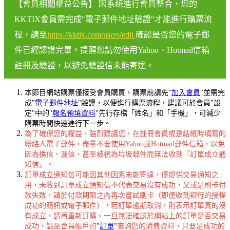
【會員相關權益公告】 因系統進行會員整合，您的
KKTIX會員需完成"電子郵件地址驗證"才能進行購票流
程，請至
https://kktix.com/users/edit
確認是否您的電子郵
件已經認證完畢。提醒您請勿使用Yahoo、Hotmail信箱
註冊及驗證，以避免驗證信未能寄達。
本節目網站購票僅接受會員購買，購票前請先"
加入會員
"並需完
成"
電子郵件地址
"驗證，以便進行購票流程，建議可於會員"設
定"中的"
報名預填資料
"先行存檔「姓名」和「手機」，可減少
購票時間快速進行下一步。
為了確保您的權益，強烈建議您，在註冊會員或是結帳時填寫的
聯絡人電子郵件，盡量不要使用Yahoo或Hotmail郵件信箱，以免
因為擋信、漏信，甚至被視為垃圾郵件而無法收到『訂單成立通
知信』。
訂單成立通知信可能因其他因素未能寄達，僅提供交易通知之
用，未收到訂單成立通知信不代表交易沒有成功，又或是刷卡付
款失敗，請於付款期限之內再次嘗試刷卡（即便收到銀行的授權
成功的簡訊或電子郵件），若訂單逾期取消，則表示訂單真的沒
有成立，請再重新訂購。一旦無法確認於網站上的訂單是否交易
成功，請至會員帳戶的
"
訂單
"
查詢您的消費資料，只要是成功的