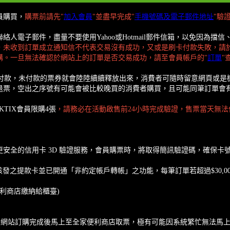
員購買，
購票前請先"
加入會員
"並盡早完成"
手機號碼及電子郵件地址
"驗
人電子郵件，盡量不要使用Yahoo或Hotmail郵件信箱，以免因為
，未收到訂單成立通知信不代表交易沒有成功，又或是刷卡付款失敗，請
購。一旦無法確認於網站上的訂單是否交易成功，請至會員帳戶的"
訂單
"
成付款，未付款的票券就會陸陸續續釋放出來，消費者可隨時留意網頁或是
票，空出之序號有可能會被比較晚買的消費者購買，且可能同筆訂單會有序號
KTIX會員限購4張
，請務必在活動啟售前24小時完成驗證，售票當天無法
了更安全的信用卡 3D 驗證服務，會員購票時，將取得簡訊驗證碼，確保
發之提款卡並已開通「非約定帳戶轉帳」之功能，每筆訂單若超過$30,0
便利商店繳納給櫃臺)
售當天於網站訂購完成後馬上至全家便利商店取票，極有可能因系統繁忙無法