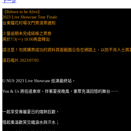
下一步
《Reborn to be Alive》
2023 Live Showcase Tour Finale
台東鐵花村場次門票清票通知
少量逾期未完成結帳之票劵
將於7/3(一) 18:00再度釋出
請注意！勿將購票成功的資料頁面截圖公告在網路上，以防不肖人士將
滾石唱片 2023/07/03
U:NUS 2023 Live Showcase 巡演最終站，
You & Us 將抵達東岸、伴著夏夜晚風，重聚充滿回憶的舞台⋯⋯
一起享受專屬夏日的熾熱狂歡，
憶起重溫歡笑交織淚水與汗水；