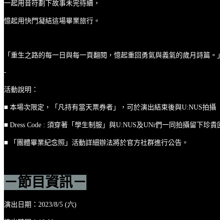
一起用音符劃下故事未完待續，
憶起用快門凝結這場畢業旅行。
「重生之路的每一日與每一頁翻閱，憶起重回勇氣與義氣的歲月詩篇。
-
活動說明：
■ 本場次限定，「凡持有當天票券者」，可於演出結束後與U:NUS拍
■ Dress Code : 須穿著「學生制服」與U:NUS及UNi們一同拍攝留下珍
■ 「團體畢業紀念照」活動詳細辦法將於官方社群進行公告。
－節目資訊－
演出日期：2023/8/5 (六)