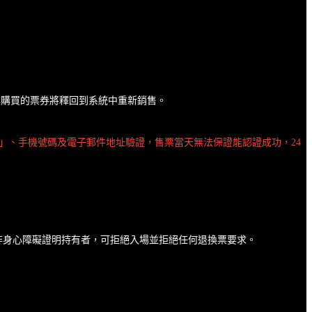
原本購買的票券將釋回到系統中重新銷售。
」、手機號碼及電子郵件地址驗證，售票當天無法保證能認證成功，24
非身心障礙證明持有者，可拒絕入場並拒絕任何退換票要求。