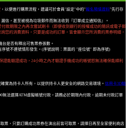
證
，以便進行購票流程，建議可於會員"設定"中的"
報名預填資料
"先行存
擋信、漏信，甚至被視為垃圾郵件而無法收到『訂單成立通知信』。
於付款期限之內再次嘗試刷卡（即便收到銀行的授權成功的簡訊或電子郵
查詢您的消費資料，只要是成功的訂單，皆會顯示您所消費的票券明細，
機台是否有釋出可售票券張數。
不連號情形發生。(序號說明：票面的 "座位號" 即為序號)
保證能驗證成功，24小時之內才驗證手機成功的帳號恕無法確保能順利
卡號確實為持卡人所有，以提供持卡人更安全的網路交易環境。
信用卡3D驗
00無法選擇ATM虛擬帳號付款，請務必於期限內付款，逾期未付款訂單
馬上取票，只要訂購成功票券在演出前皆可取票，請擇日再至全家便利商店