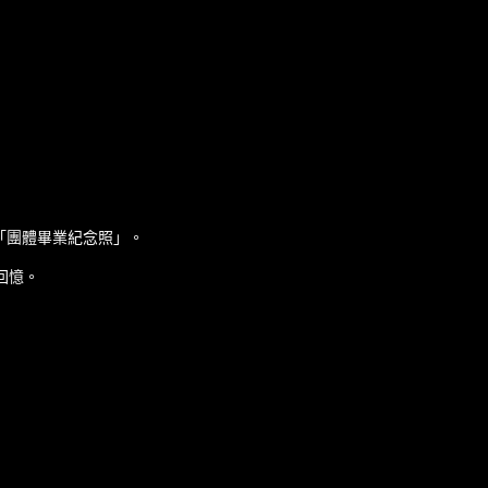
」
攝「團體畢業紀念照」。
貴回憶。