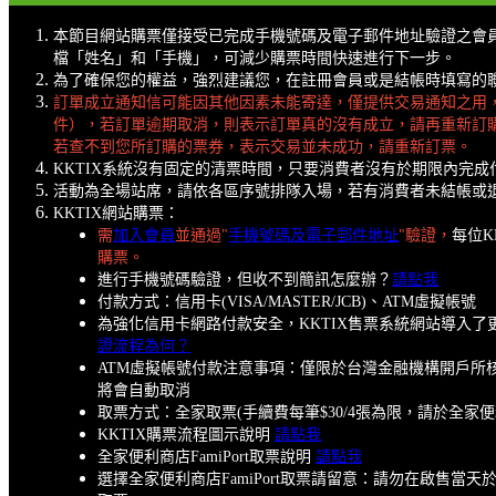
本節目網站購票僅接受已完成手機號碼及電子郵件地址驗證之會
檔「姓名」和「手機」，可減少購票時間快速進行下一步。
為了確保您的權益，強烈建議您，在註冊會員或是結帳時填寫的聯絡
訂單成立通知信可能因其他因素未能寄達，僅提供交易通知之用
件），若訂單逾期取消，則表示訂單真的沒有成立，請再重新訂
若查不到您所訂購的票券，表示交易並未成功，請重新訂票。
KKTIX系統沒有固定的清票時間，只要消費者沒有於期限內完
活動為全場站席，請依各區序號排隊入場，若有消費者未結帳或退
KKTIX網站購票：
需
加入會員
並通過"
手機號碼及電子郵件地址
"驗證，
每位K
購票。
進行手機號碼驗證，但收不到簡訊怎麼辦？
請點我
付款方式：信用卡(VISA/MASTER/JCB)、ATM虛擬帳號
為強化信用卡網路付款安全，KKTIX售票系統網站導入
證流程為何？
ATM虛擬帳號付款注意事項：僅限於台灣金融機構開戶所核
將會自動取消
取票方式：全家取票(手續費每筆$30/4張為限，請於全家
KKTIX購票流程圖示說明
請點我
全家便利商店FamiPort取票說明
請點我
選擇全家便利商店FamiPort取票請留意：請勿在啟