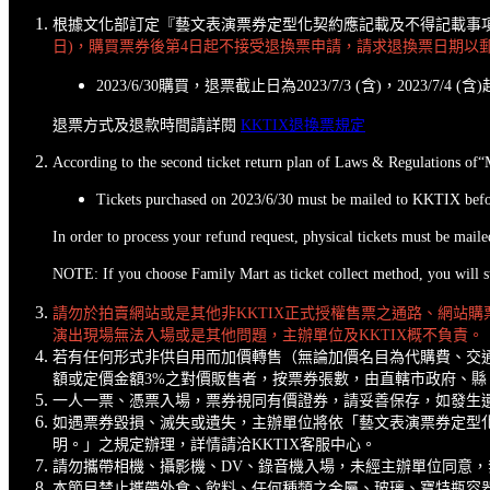
根據文化部訂定『藝文表演票券定型化契約應記載及不得記載事
日)，購買票券後第4日起不接受退換票申請，請求退換票日期以
2023/6/30購買，退票截止日為2023/7/3 (含)，2023/7/
退票方式及退款時間請詳閱
KKTIX退換票規定
According to the second ticket return plan of Laws & Regulations of“
Tickets purchased on 2023/6/30 must be mailed to KKTIX befor
In order to process your refund request, physical tickets must be mai
NOTE: If you choose Family Mart as ticket collect method, you will st
請勿於拍賣網站或是其他非KKTIX正式授權售票之通路、網站
演出現場無法入場或是其他問題，主辦單位及KKTIX概不負責。
若有任何形式非供自用而加價轉售（無論加價名目為代購費、交通
額或定價金額3%之對價販售者，按票券張數，由直轄市政府、
一人一票、憑票入場，票券視同有價證券，請妥善保存，如發生
如遇票券毀損、滅失或遺失，主辦單位將依「藝文表演票券定型
明。」之規定辦理，詳情請洽KKTIX客服中心。
請勿攜帶相機、攝影機、DV、錄音機入場，未經主辦單位同意
本節目禁止攜帶外食、飲料、任何種類之金屬、玻璃、寶特瓶容