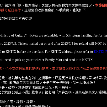
項』第六項「退、換票機制」之規定共有四種方案之退換票規定，
本節目
郵戳寄送日為準
，退票需酌收票面金額5%手續費，範例如下：
4 (含)起的郵戳退票不再受理
Ministry of Culture”, tickets are refundable with 5% return handling fee for 
e 2023/7/3. Tickets mailed out on and after 2023/7/4 for refund will NOT be 
led to KKTIX before the due date. For KKTIX address, please refer to
KKTIX 
ill need to pick up your ticket at Family Mart and send it to KKTIX.
購票、也不要透過陌生代購進行購票，主辦單位與KKTIX均無法保證票券
費、補貼等均包含在內）之情事者，已違反社會秩序維護法第64條第2
縣（市）政府處每張票面金額之十倍至五十倍罰鍰，請勿以身試法！
遺失、破損、燒毀或無法辨識等狀況，恕不補發。
化契約應記載及不得記載事項」第七項「票券毀損、滅失及遺失之入場機
，禁止拍照、錄影、錄音。
器、雷射筆、煙火或任何危險物品。