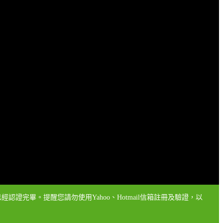
認證完畢。提醒您請勿使用Yahoo、Hotmail信箱註冊及驗證，以