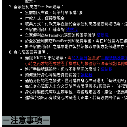
取票。
全家便利商店FamiPort購票：
無需加入會員，每筆訂單限購4張
付款方式：僅接受現金
取票方式：付款完畢直接於全家便利商店櫃臺現場取票，
全家便利商店店鋪查詢
請點我
全家便利商店FamiPort購票流程圖示說明
請點我
於全家便利商店FamiPort列印繳費單後，需在10分
於全家便利商店之購票動作皆於結帳取票後方能保證票券
身心障礙票券說明：
僅限 KKTIX 網站購票，
需
加入會員
並通過"
手機號碼及電
小時之內才認證或驗證手機成功的帳號恕無法確保能順利
進行手機號碼驗證，但收不到簡訊怎麼辦？
請點我
如何進行身心障礙者身份認證？
請點我
通過身份認證之帳號，僅可購買身心障礙證明「有效期限
每位身心障礙人士含必要陪同者限購最多2張票券，「必
身心障礙優先席以主辦單位／場館規定區域、座位、優惠票價
進場時須出示有效身心障礙證明正本，若有必要陪伴者，
－注意事項－