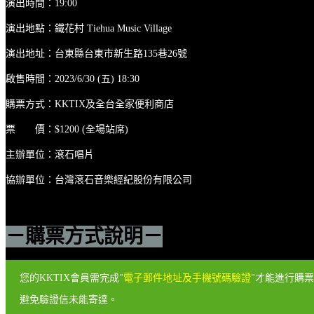
演出時間：19:00
演出地點：鐵花村 Tiehua Music Village
演出地址：台東縣台東市新生路135巷26號
啟售時間：2023/6/30 (五) 18:30
購票方式：KKTIX及全台全家便利商店
票 價：$1200 (全場站席)
主辦單位：滾石唱片
協辦單位：台灣滾石音樂經紀股份有限公司
－購票方式說明－
您的KKTIX會員需完成"
電子郵件地址及手機號碼驗證
"才能進行購
避免驗證信未能寄達。