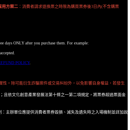
採用方案二
：消費者請求退換票之時限為購買票券後3日內(不含購票
three days ONLY after you purchase them. For example:
accepted.
REFUND POLICY
.
真實性。除可能衍生詐騙案件或交易糾紛外，以免影響自身權益，若發生
款；且依文化創意產業發展法第十條之一第二項規定，將票券超過票面金
制：主辦單位應提供消費者票券毀損、滅失及遺失時之入場機制並詳加說