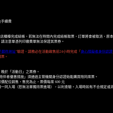
免手續費
鐘內在該店櫃檯完成結帳，若無法在時間內完成結帳取票，訂單將會被取消，
，請注意單憑列印繳費單無法保證其票券。
子郵件地址
"驗證，請務必在活動啟售前24小時完成「
身心障礙者身份認證
購票。
」晚於「活動日」之票券。
要陪伴者優惠措施」須通過主管機關身分認證始能購買陪同席票。
配位銷售，售完為止，票價每席 600 元
須一同入場（恕無法單獨持票進場），以利查驗。入場時如有不合規定或